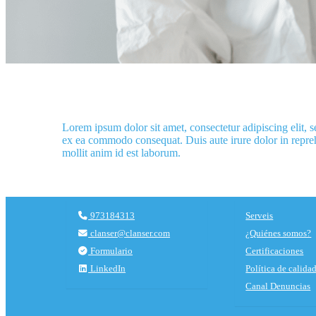
Lorem ipsum dolor sit amet, consectetur adipiscing elit, 
ex ea commodo consequat. Duis aute irure dolor in reprehen
mollit anim id est laborum.
973184313
Serveis
clanser@clanser.com
¿Quiénes somos?
Formulario
Certificaciones
LinkedIn
Política de calid
Canal Denuncias