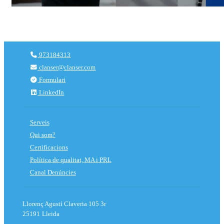
973184313
clanser@clanser.com
Formulari
LinkedIn
Serveis
Qui som?
Certificacions
Política de qualitat, MA i PRL
Canal Denúncies
Llorenç Agustí Claveria 105 3r
25191
Lleida