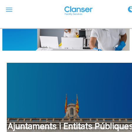
To
Toggle navigation
Ajuntaments i Entitats Públique