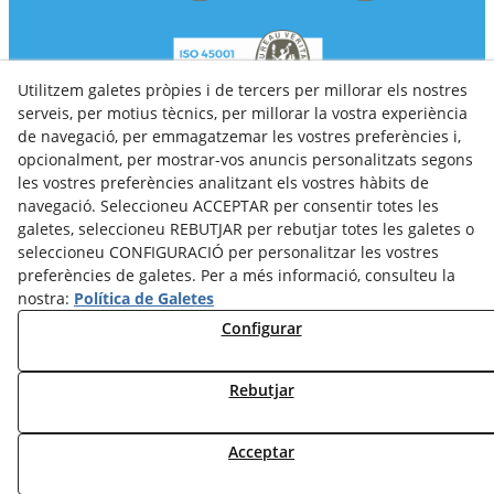
Utilitzem galetes pròpies i de tercers per millorar els nostres
serveis, per motius tècnics, per millorar la vostra experiència
de navegació, per emmagatzemar les vostres preferències i,
Política de privacitat
Informació Cookies
Avíso Legal
opcionalment, per mostrar-vos anuncis personalitzats segons
les vostres preferències analitzant els vostres hàbits de
© 08/2026 Clanser - Tots els drets reservats.
navegació. Seleccioneu ACCEPTAR per consentir totes les
galetes, seleccioneu REBUTJAR per rebutjar totes les galetes o
seleccioneu CONFIGURACIÓ per personalitzar les vostres
preferències de galetes. Per a més informació, consulteu la
nostra:
Política de Galetes
Configurar
Rebutjar
Acceptar