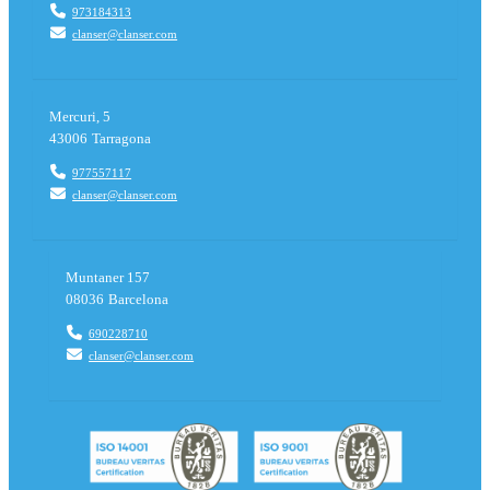
973184313
clanser@clanser.com
Mercuri, 5
43006
Tarragona
977557117
clanser@clanser.com
Muntaner 157
08036
Barcelona
690228710
clanser@clanser.com